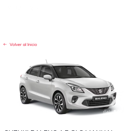
Volver al Inicio
1
/
1