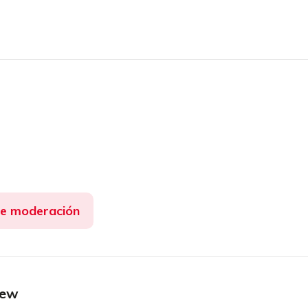
de moderación
iew