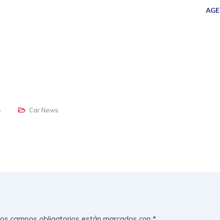
AGE
UEVOS
SERVICIOS
CAMIONES
SUCURSALES
s
Car News
os campos obligatorios están marcados con
*