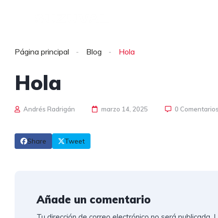
INICIO
0 KM
SEMI N
Página principal
Blog
Hola
Hola
Andrés Radrigán
marzo 14, 2025
0 Comentario
Share
Tweet
Añade un comentario
Tu dirección de correo electrónico no será publicada.
L